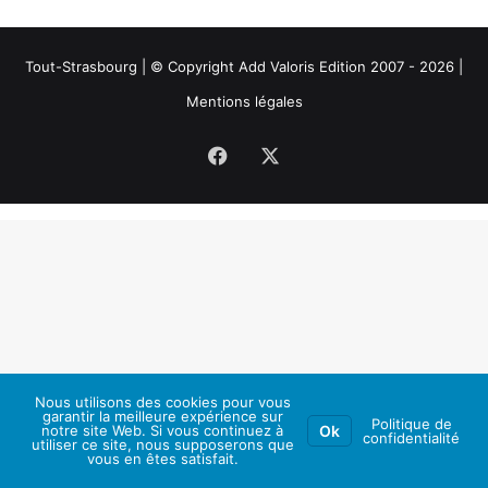
Tout-Strasbourg | © Copyright Add Valoris Edition 2007 - 2026 |
Mentions légales
Facebook
X
Nous utilisons des cookies pour vous
garantir la meilleure expérience sur
Politique de
notre site Web. Si vous continuez à
Ok
confidentialité
utiliser ce site, nous supposerons que
vous en êtes satisfait.