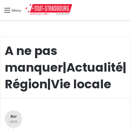
Menu
A ne pas
manquer|Actualité|
Région|Vie locale
Avr
- 2015 -