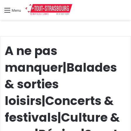
Menu
A ne pas
manquer|Balades
& sorties
loisirs|Concerts &
festivals|Culture &