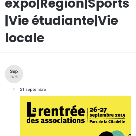
expo|Région|Sports
|Vie étudiante|Vie
locale
Sep
- 2015 -
21 septembre