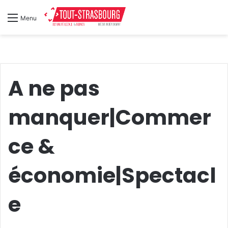
Menu
A ne pas
manquer|Commer
ce &
économie|Spectacl
e