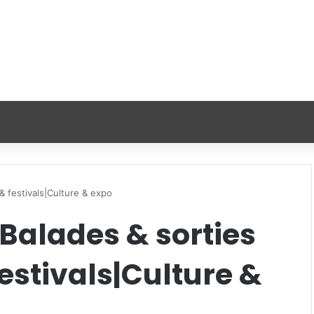
& festivals|Culture & expo
Balades & sorties
festivals|Culture &