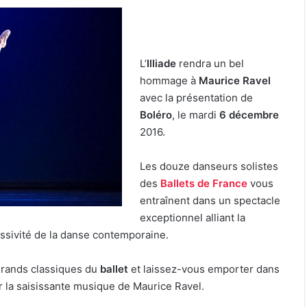
L’
Illiade
rendra un bel
hommage à
Maurice Ravel
avec la présentation de
Boléro
, le mardi
6 décembre
2016.
Les douze danseurs solistes
des
Ballets de France
vous
entraînent dans un spectacle
exceptionnel alliant la
ressivité de la danse contemporaine.
grands classiques du
ballet
et laissez-vous emporter dans
r la saisissante musique de Maurice Ravel.