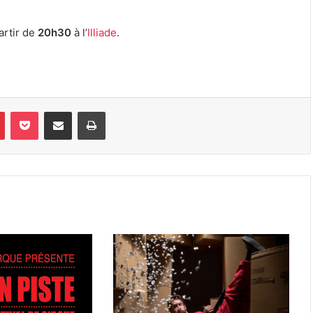
artir de
20h30
à l’
Illiade
.
Pinterest
Pocket
Partager par e-mail
Imprimer