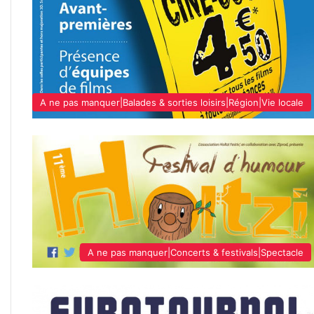
A ne pas manquer|Balades & sorties loisirs|Région|Vie locale
A ne pas manquer|Concerts & festivals|Spectacle