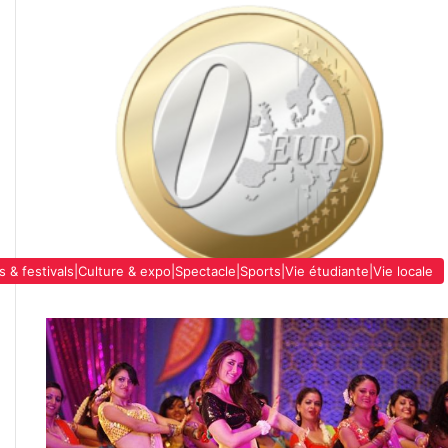
s & festivals|Culture & expo|Spectacle|Sports|Vie étudiante|Vie locale