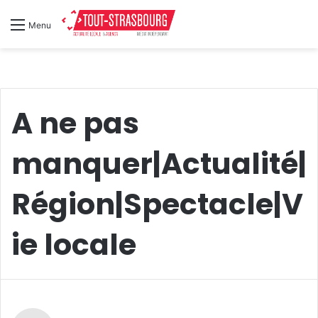
Menu
A ne pas
manquer|Actualité|
Région|Spectacle|V
ie locale