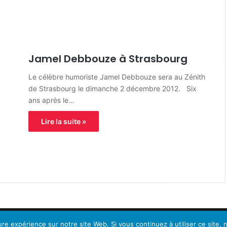
Jamel Debbouze à Strasbourg
Le célèbre humoriste Jamel Debbouze sera au Zénith
de Strasbourg le dimanche 2 décembre 2012. Six
ans après le…
Lire la suite »
eure expérience sur notre site Web. Si vous continuez à utiliser ce site
ions légales