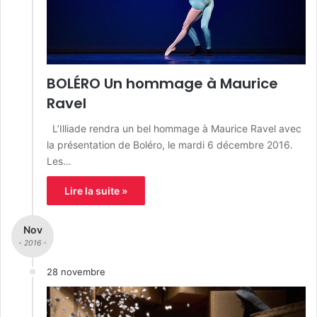
BOLÉRO Un hommage à Maurice
Ravel
L’Illiade rendra un bel hommage à Maurice Ravel avec
la présentation de Boléro, le mardi 6 décembre 2016.
Les…
Lire la suite »
Nov
- 2016 -
28 novembre