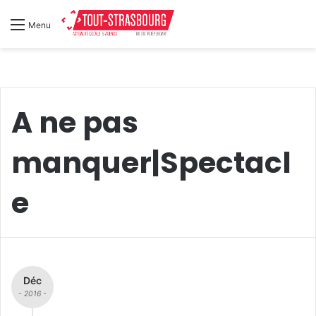
Menu
A ne pas
manquer|Spectacl
e
Déc
- 2016 -