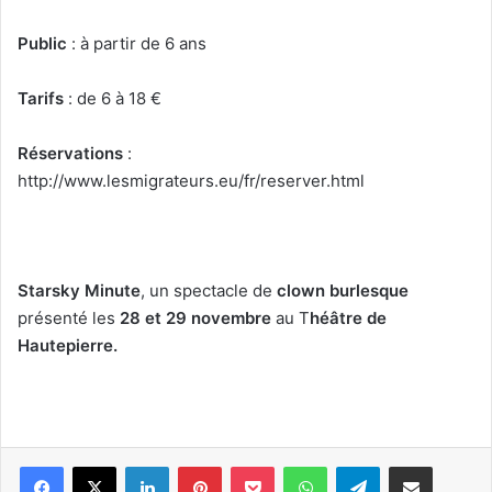
Public
: à partir de 6 ans
Tarifs
: de 6 à 18 €
Réservations
:
http://www.lesmigrateurs.eu/fr/reserver.html
Starsky Minute
, un spectacle de
clown burlesque
présenté les
28 et 29 novembre
au T
héâtre de
Hautepierre.
Linkedin
Pinterest
Pocket
WhatsApp
Telegram
Partager par e-mail