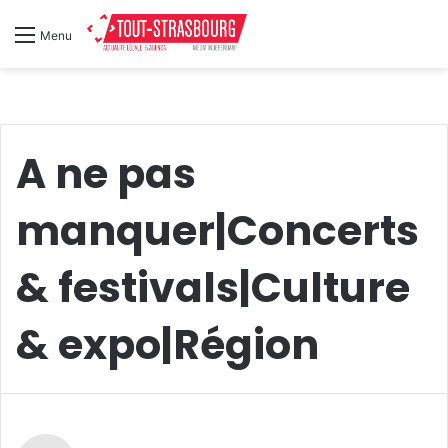
Menu
A ne pas
manquer|Concerts
& festivals|Culture
& expo|Région