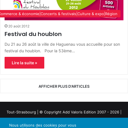
ommerce & économie|Concerts & festivals|Culture & expo|Région
20 août 2012
Festival du houblon
Du 21 au 26 août la ville de Haguenau vous accueille pour son
festival du houblon. Pour la 53ème…
Lire la suite »
AFFICHER PLUS D'ARTICLES
Tout-Strasbourg | © Copyright Add Valoris Edition 2007 - 2026 |
Mentions légales
Nous utilisons des cookies pour vous