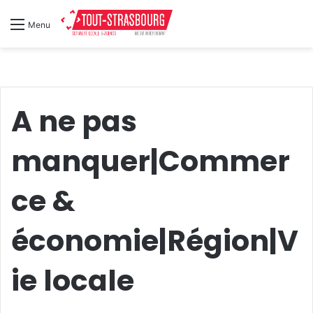
Menu
A ne pas
manquer|Commer
ce &
économie|Région|V
ie locale