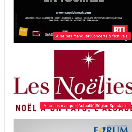
A ne pas manquer|Concerts & festivals
A ne pas manquer|Actualité|Région|Spectacle