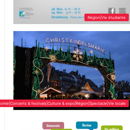
Région|Vie étudiante
omie|Concerts & festivals|Culture & expo|Région|Spectacle|Vie locale