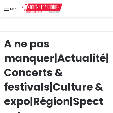
Menu
A ne pas
manquer|Actualité|
Concerts &
festivals|Culture &
expo|Région|Spect